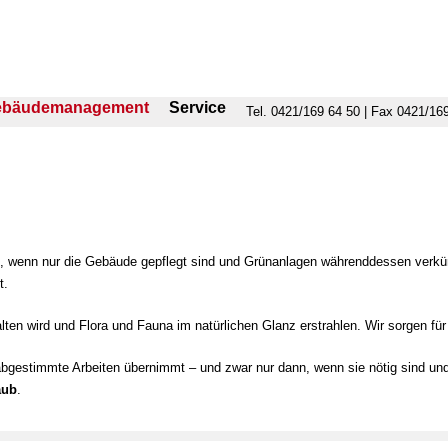
ebäudemanagement
Service
Tel. 0421/169 64 50 | Fax 0421/16
chts, wenn nur die Gebäude gepflegt sind und Grünanlagen währenddessen ver
t.
ten wird und Flora und Fauna im natürlichen Glanz erstrahlen. Wir sorgen für
n abgestimmte Arbeiten übernimmt
–
und zwar nur dann, wenn sie nötig sind un
aub
.